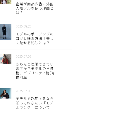
企業が商品広告に外国
人モデルを使う理由と
は？
2025.08.25
モデルのポージングの
コツと練習方法！美し
く魅せる秘訣とは？
2025.07.03
きちんと理解できてい
ますか？モデルの肖像
権、パブリシティ権(肖
像財産…
2025.07.03
モデルを起用するなら
知っておきたい「モデ
ルランク」について