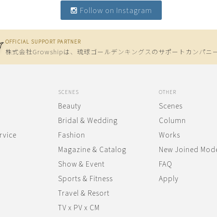
Follow on Instagram
OFFICIAL SUPPORT PARTNER
株式会社Growshipは、
琉球ゴールデンキングスのサポートカンパニ
SCENES
OTHER
Beauty
Scenes
Bridal & Wedding
Column
rvice
Fashion
Works
Magazine & Catalog
New Joined Mod
Show & Event
FAQ
Sports & Fitness
Apply
Travel & Resort
TV x PV x CM