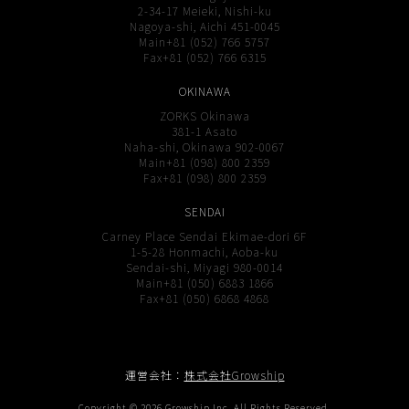
2-34-17 Meieki, Nishi-ku
Nagoya-shi, Aichi 451-0045
Main+81 (052) 766 5757
Fax+81 (052) 766 6315
OKINAWA
ZORKS Okinawa
381-1 Asato
Naha-shi, Okinawa 902-0067
Main+81 (098) 800 2359
Fax+81 (098) 800 2359
SENDAI
Carney Place Sendai Ekimae-dori 6F
1-5-28 Honmachi, Aoba-ku
Sendai-shi, Miyagi 980-0014
Main+81 (050) 6883 1866
Fax+81 (050) 6868 4868
運営会社：
株式会社Growship
Copyright ©
2026
Growship Inc.
All Rights Reserved.