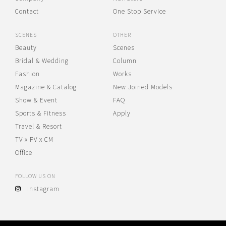
Contact
One Stop Service
SCENES
OTHER
Beauty
Scenes
Bridal & Wedding
Column
Fashion
Works
Magazine & Catalog
New Joined Models
Show & Event
FAQ
Sports & Fitness
Apply
Travel & Resort
TV x PV x CM
Office
FOLLOW US ON
Instagram