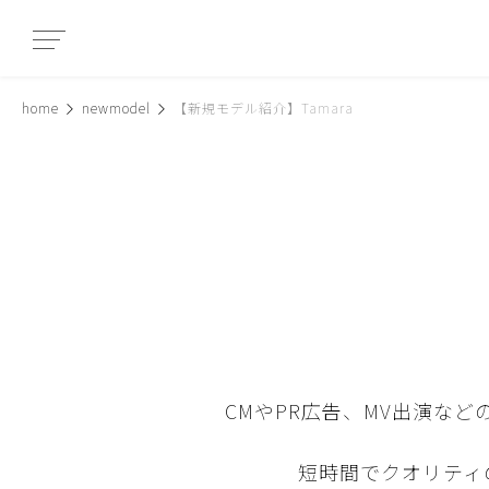
home
newmodel
【新規モデル紹介】Tamara
CMやPR広告、MV出演な
短時間でクオリティの高