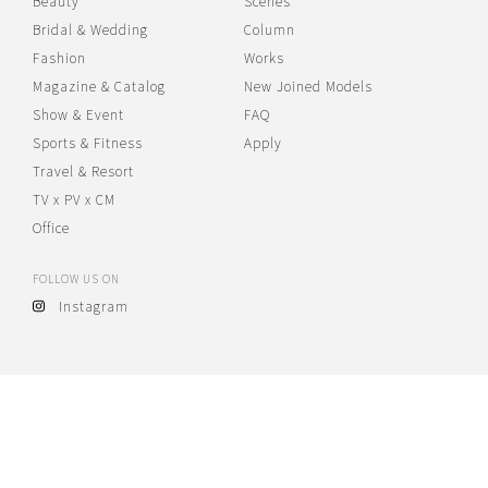
Beauty
Scenes
Bridal & Wedding
Column
Fashion
Works
Magazine & Catalog
New Joined Models
Show & Event
FAQ
Sports & Fitness
Apply
Travel & Resort
TV x PV x CM
Office
FOLLOW US ON
Instagram