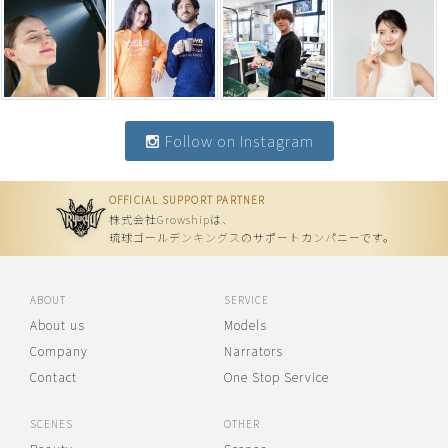
Follow on Instagram
OFFICIAL SUPPORT PARTNER
株式会社Growshipは、
琉球ゴールデンキングスのサポートカンパニーです。
ABOUT
SERVICE
About us
Models
Company
Narrators
Contact
One Stop Service
SCENES
OTHER