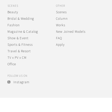
SCENES
OTHER
Beauty
Scenes
Bridal & Wedding
Column
Fashion
Works
Magazine & Catalog
New Joined Models
Show & Event
FAQ
Sports & Fitness
Apply
Travel & Resort
TV x PV x CM
Office
FOLLOW US ON
Instagram