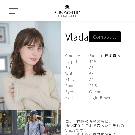
Vlada
Composite
Country
Russia (日本育ち)
Height
159
Bust
85
Waist
64
Hips
89
Shoes
23.5
Eyes
Green
Hair
Light Brown
ロシア国籍の両親のもと、
幼少期から日本で育ったモデルの
Vladaです！
ハーフのような雰囲気があり、