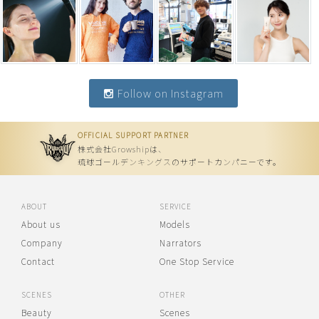
Follow on Instagram
OFFICIAL SUPPORT PARTNER
株式会社Growshipは、
琉球ゴールデンキングスのサポートカンパニーです。
ABOUT
SERVICE
About us
Models
Company
Narrators
Contact
One Stop Service
SCENES
OTHER
Beauty
Scenes