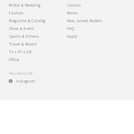
Bridal & Wedding
Column
Fashion
Works
Magazine & Catalog
New Joined Models
Show & Event
FAQ
Sports & Fitness
Apply
Travel & Resort
TV x PV x CM
Office
FOLLOW US ON
Instagram