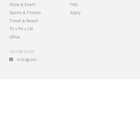
Show & Event
FAQ
Sports & Fitness
Apply
Travel & Resort
TV x PV x CM
Office
FOLLOW US ON
Instagram