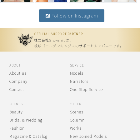
Follow on Instagram
OFFICIAL SUPPORT PARTNER
株式会社Growshipは、
琉球ゴールデンキングスのサポートカンパニーです。
ABOUT
SERVICE
About us
Models
Company
Narrators
Contact
One Stop Service
SCENES
OTHER
Beauty
Scenes
Bridal & Wedding
Column
Fashion
Works
Magazine & Catalog
New Joined Models