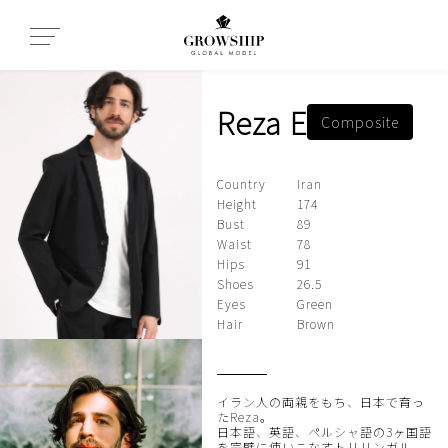
Reza E
Composite
Country
Iran
Height
174
Bust
89
Waist
78
Hips
91
Shoes
26.5
Eyes
Green
Hair
Brown
イラン人の両親をもち、日本で育っ
たReza。
日本語、英語、ペルシャ語の3ヶ国語
を完璧に使いこなすトリリンガル。