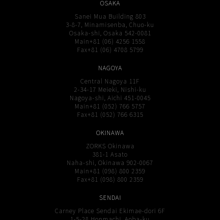
OSAKA
Sanei Mua Building 803
3-8-7, Minamisenba, Chuo-ku
Osaka-shi, Osaka 542-0081
Main+81 (06) 4256 1558
Fax+81 (06) 4708 5799
NAGOYA
Central Nagoya 11F
2-34-17 Meieki, Nishi-ku
Nagoya-shi, Aichi 451-0045
Main+81 (052) 766 5757
Fax+81 (052) 766 6315
OKINAWA
ZORKS Okinawa
381-1 Asato
Naha-shi, Okinawa 902-0067
Main+81 (098) 800 2359
Fax+81 (098) 800 2359
SENDAI
Carney Place Sendai Ekimae-dori 6F
1-5-28 Honmachi, Aoba-ku