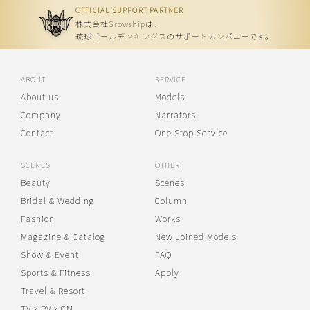
OFFICIAL SUPPORT PARTNER
株式会社Growshipは、
琉球ゴールデンキングスのサポートカンパニーです。
ABOUT
SERVICE
About us
Models
Company
Narrators
Contact
One Stop Service
SCENES
OTHER
Beauty
Scenes
Bridal & Wedding
Column
Fashion
Works
Magazine & Catalog
New Joined Models
Show & Event
FAQ
Sports & Fitness
Apply
Travel & Resort
TV x PV x CM