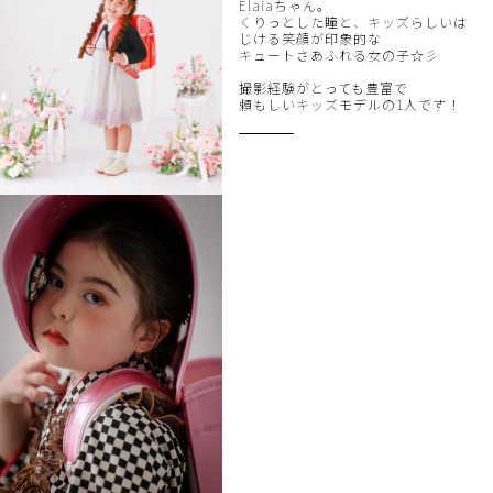
Elaiaちゃん。
くりっとした瞳と、キッズらしいは
じける笑顔が印象的な
キュートさあふれる女の子☆彡
撮影経験がとっても豊富で
頼もしいキッズモデルの1人です！