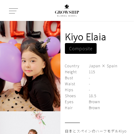
Kiyo Elaia
Composite
Country
Japan × Spain
Height
115
Bust
-
Waist
-
Hips
-
Shoes
18.5
Eyes
Brown
Hair
Brown
日本とスペインのハーフモデルKiyo