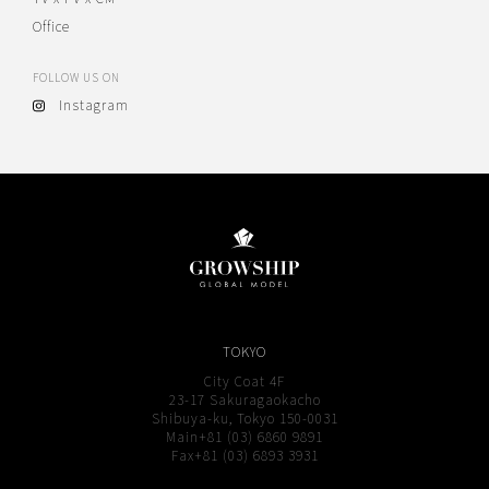
Office
FOLLOW US ON
Instagram
TOKYO
City Coat 4F
23-17 Sakuragaokacho
Shibuya-ku, Tokyo 150-0031
Main+81 (03) 6860 9891
Fax+81 (03) 6893 3931