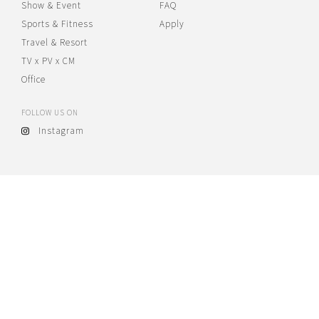
Show & Event
FAQ
Sports & Fitness
Apply
Travel & Resort
TV x PV x CM
Office
FOLLOW US ON
Instagram