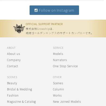
Follow on Instagram
OFFICIAL SUPPORT PARTNER
株式会社Growshipは、
琉球ゴールデンキングスのサポートカンパニーです。
ABOUT
SERVICE
About us
Models
Company
Narrators
Contact
One Stop Service
SCENES
OTHER
Beauty
Scenes
Bridal & Wedding
Column
Fashion
Works
Magazine & Catalog
New Joined Models