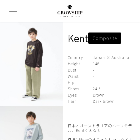
Kent
Composite
Country
Japan × Australia
Height
146
Bust
-
Waist
-
Hips
-
Shoes
24.5
Eyes
Brown
Hair
Dark Brown
日本とオーストラリアのハーフモデ
ル、Kentくん☆彡
身長145cmのすらっとしたスタイル