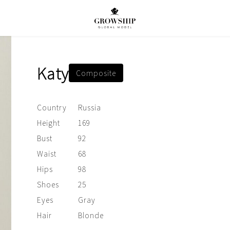
Katy
Composite
Country
Russia
Height
169
Bust
92
Waist
68
Hips
98
Shoes
25
Eyes
Gray
Hair
Blonde