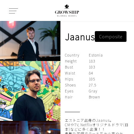
Jaanus
Composite
Country
Estonia
Height
183
Bust
103
Waist
84
Hips
105
Shoes
27.5
Eyes
Gray
Hair
Brown
エストニア出身のJaanus。
CMやTV, Netflixオリジナルドラマ(日
本)などに多く出演！！
素敵な笑顔でクール系から爽やか