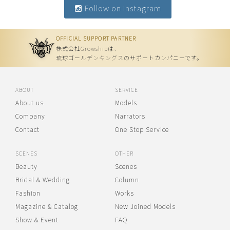
Follow on Instagram
OFFICIAL SUPPORT PARTNER
株式会社Growshipは、
琉球ゴールデンキングスのサポートカンパニーです。
ABOUT
SERVICE
About us
Models
Company
Narrators
Contact
One Stop Service
SCENES
OTHER
Beauty
Scenes
Bridal & Wedding
Column
Fashion
Works
Magazine & Catalog
New Joined Models
Show & Event
FAQ