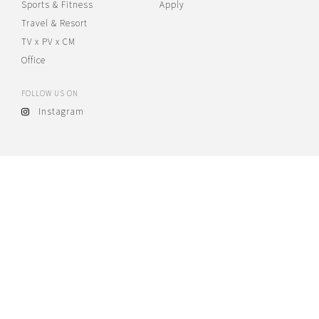
Sports & Fitness
Apply
Travel & Resort
TV x PV x CM
Office
FOLLOW US ON
Instagram