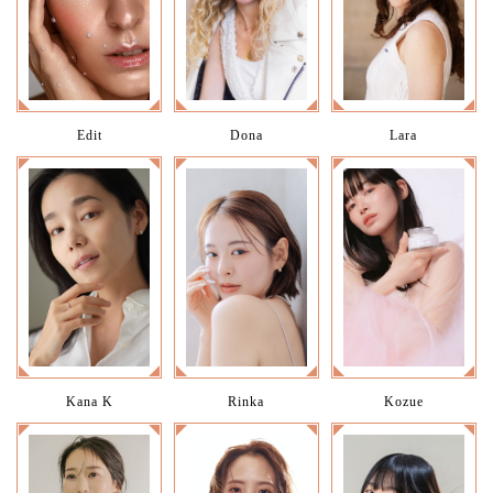
Edit
Dona
Lara
Kana K
Rinka
Kozue