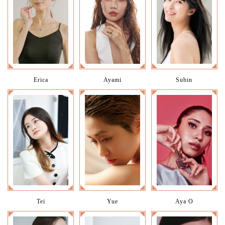
Erica
Ayami
Subin
Tei
Yue
Aya O