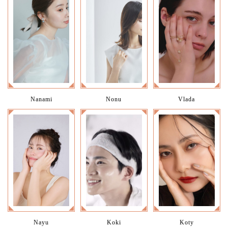
Nanami
Nonu
Vlada
Nayu
Koki
Koty