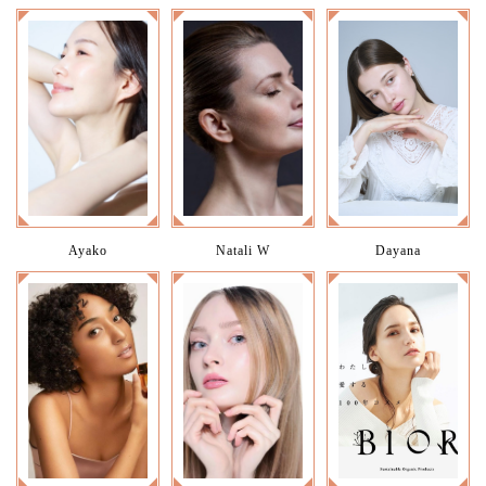
Ayako
Natali W
Dayana