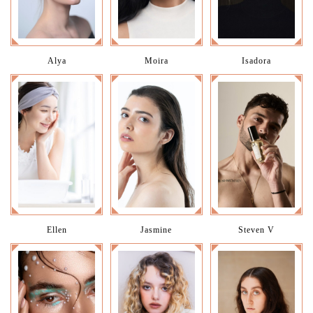
Alya
Moira
Isadora
Ellen
Jasmine
Steven V