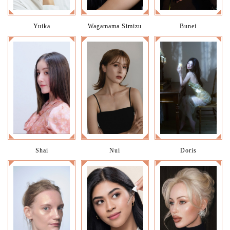
Yuika
Wagamama Simizu
Bunei
Shai
Nui
Doris