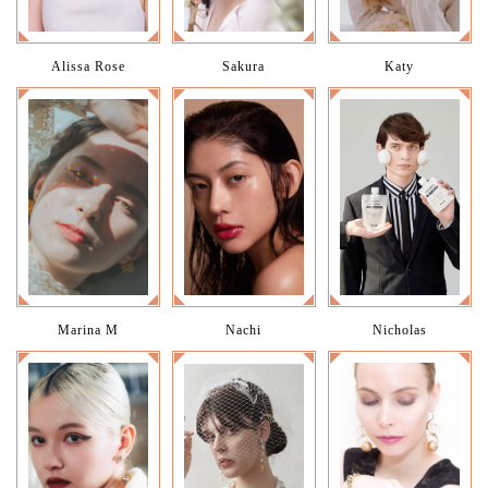
Alissa Rose
Sakura
Katy
Marina M
Nachi
Nicholas