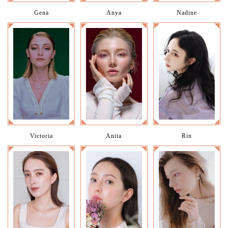
Gena
Anya
Nadine
Victoria
Anita
Rin