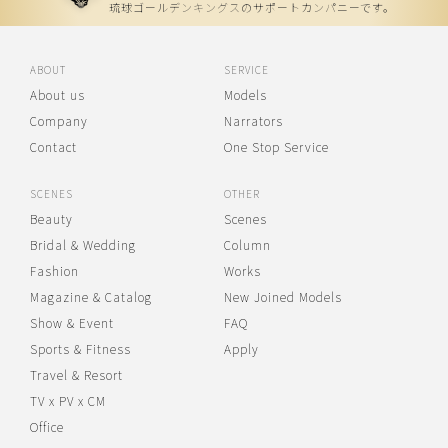
琉球ゴールデンキングスのサポートカンパニーです。
ABOUT
SERVICE
About us
Models
Company
Narrators
Contact
One Stop Service
SCENES
OTHER
Beauty
Scenes
Bridal & Wedding
Column
Fashion
Works
Magazine & Catalog
New Joined Models
Show & Event
FAQ
Sports & Fitness
Apply
Travel & Resort
TV x PV x CM
Office