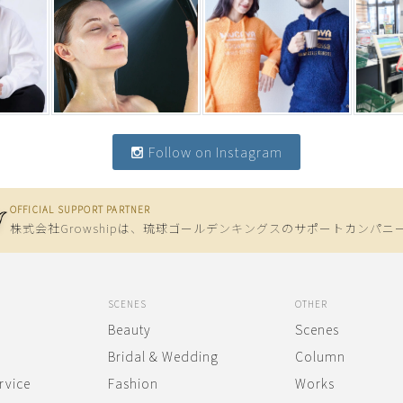
Follow on Instagram
OFFICIAL SUPPORT PARTNER
株式会社Growshipは、
琉球ゴールデンキングスのサポートカンパニ
SCENES
OTHER
Beauty
Scenes
Bridal & Wedding
Column
rvice
Fashion
Works