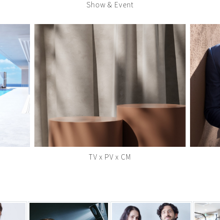
Show & Event
TV x PV x CM