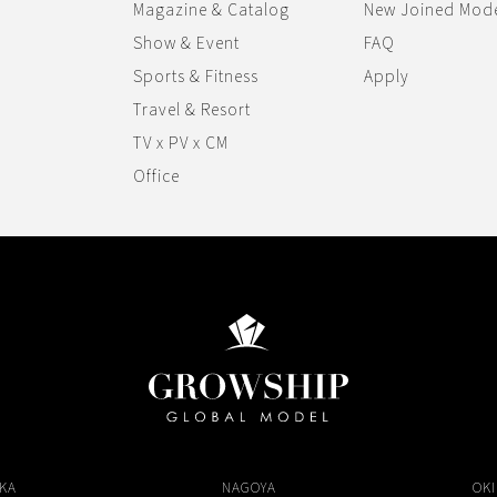
Magazine & Catalog
New Joined Mod
Show & Event
FAQ
Sports & Fitness
Apply
Travel & Resort
TV x PV x CM
Office
KA
NAGOYA
OK