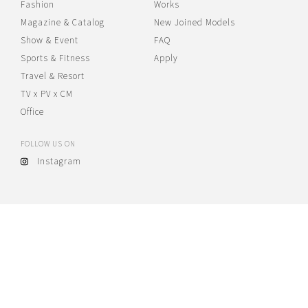
Fashion
Works
Magazine & Catalog
New Joined Models
Show & Event
FAQ
Sports & Fitness
Apply
Travel & Resort
TV x PV x CM
Office
FOLLOW US ON
Instagram