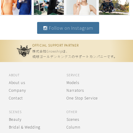
Follow on Instagram
OFFICIAL SUPPORT PARTNER
株式会社Growshipは、
琉球ゴールデンキングスのサポートカンパニーです。
ABOUT
SERVICE
About us
Models
Company
Narrators
Contact
One Stop Service
SCENES
OTHER
Beauty
Scenes
Bridal & Wedding
Column